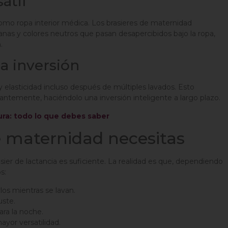
átil
omo ropa interior médica. Los brasieres de maternidad
nas y colores neutros que pasan desapercibidos bajo la ropa,
.
la inversión
 elasticidad incluso después de múltiples lavados. Esto
antemente, haciéndolo una inversión inteligente a largo plazo.
ura: todo lo que debes saber
e maternidad necesitas
ier de lactancia es suficiente. La realidad es que, dependiendo
s:
rlos mientras se lavan.
uste.
para la noche.
mayor versatilidad.