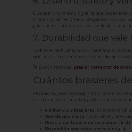
6. Diseño discreto y vers
Que sea funcional no significa que deba verse c
modernos tienen diseños elegantes, costuras pla
para que te sientas segura en cualquier situación
7. Durabilidad que vale 
Un brasier de buena calidad mantiene su forma y
significa que no tendrás que reemplazarlo const
Te puede interesar
:
Brasier corrector de post
Cuántos brasieres d
Muchas mujeres se preguntan si con un solo bras
de tu rutina y comodidad, podrías necesitar vario
Mínimo 2 o 3 brasieres
, para intercambia
Uno de uso diario
, con buen soporte y aj
Uno sin costuras o de descanso
, ideal 
Un modelo con copas extraíbles
, para 