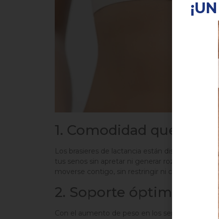
¡UN
1. Comodidad que se ad
Los brasieres de lactancia están diseñados con m
tus senos sin apretar ni generar rozaduras. A di
moverse contigo, sin restringir ni causar molesti
2. Soporte óptimo para 
Con el aumento de peso en los senos, es común 