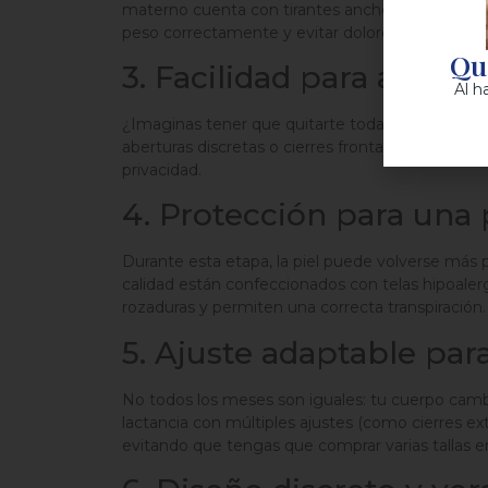
materno cuenta con tirantes anchos, bandas reforz
peso correctamente y evitar dolores musculares
Qui
3. Facilidad para amam
Al h
¿Imaginas tener que quitarte toda la ropa cada 
aberturas discretas o cierres frontales que permi
privacidad.
4. Protección para una 
Durante esta etapa, la piel puede volverse más p
calidad están confeccionados con telas hipoaler
rozaduras y permiten una correcta transpiración.
5. Ajuste adaptable par
No todos los meses son iguales: tu cuerpo cambi
lactancia con múltiples ajustes (como cierres ex
evitando que tengas que comprar varias tallas 