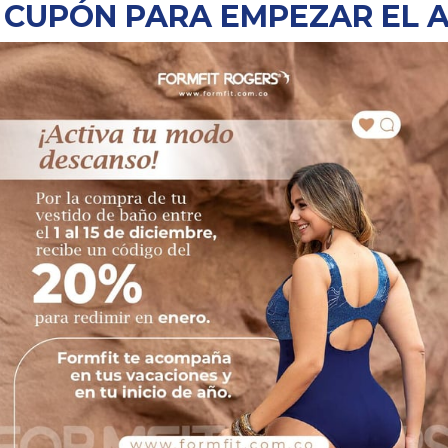
 CUPÓN PARA EMPEZAR EL 
apta a tus cambios
ateriales elásticos y suaves que se ajustan al crecimiento de
ferencia de un brasier convencional, estos están pensados para
as.
reducir tensiones
sentir presión en la espalda y hombros. Un buen brasier