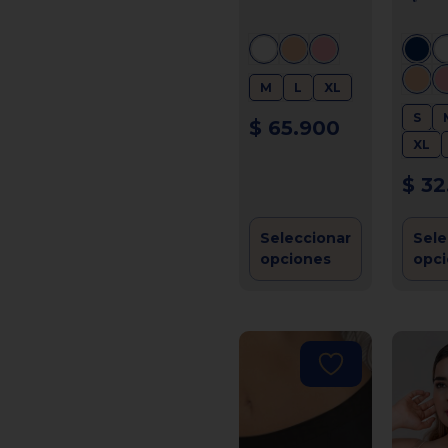
M
L
XL
S
$
65.900
XL
$
32
Seleccionar
Sele
opciones
opc