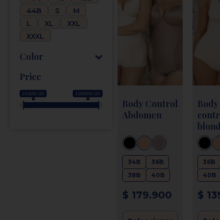
44B
S
M
L
XL
XXL
XXXL
Color
Price
24300.00
199900.00
Body Control
Body
Abdomen
contr
blond
span
34B
36B
36B
38B
40B
40B
$
179.900
$
13