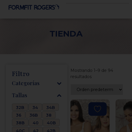
TIENDA
Mostrando 1–9 de 94
Filtro
resultados
Categorías
Tallas
32B
34
34B
36
36B
38
38B
40
40B
40C
42
42B