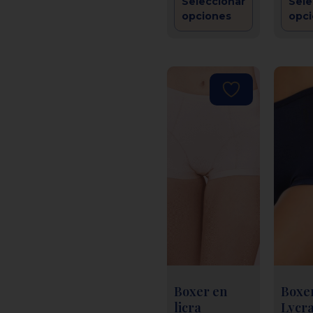
Seleccionar
Sele
opciones
opc
Boxer en
Boxe
licra
Lycra