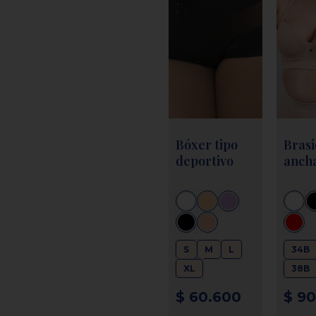
Bóxer tipo
Brasi
deportivo
anch
S
M
L
34B
XL
38B
$
60.600
$
90