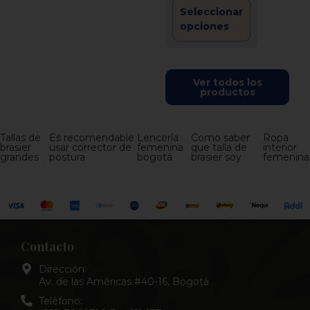
Seleccionar
opciones
Ver todos los
productos
Tallas de
Es recomendable
Lencería
Como saber
Ropa
brasier
usar corrector de
femenina
que talla de
interior
grandes
postura
bogotá
brasier soy
femenina
Contacto
Dirección:
Av. de las Américas #40-16, Bogotá
Teléfono: