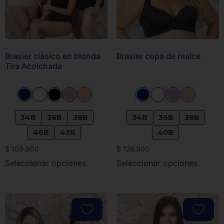
Brasier clásico en blonda
Brasier copa de realce
Tira Acolchada
34B
36B
38B
34B
36B
38B
40B
42B
40B
$
109.900
$
128.900
Seleccionar opciones
Seleccionar opciones