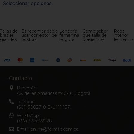
Seleccionar opciones
Tallas de
Es recomendable
Lencería
Como saber
Ropa
brasier
usar corrector de
femenina
que talla de
interior
grandes
postura
bogotá
brasier soy
femenina
Contacto
Dirección:
Av. de las Américas #40-16, Bogotá
Teléfono:
(601) 3002710 Ext. 111-137.
WhatsApp:
(+57) 3214522228
Email: online@formfit.com.co