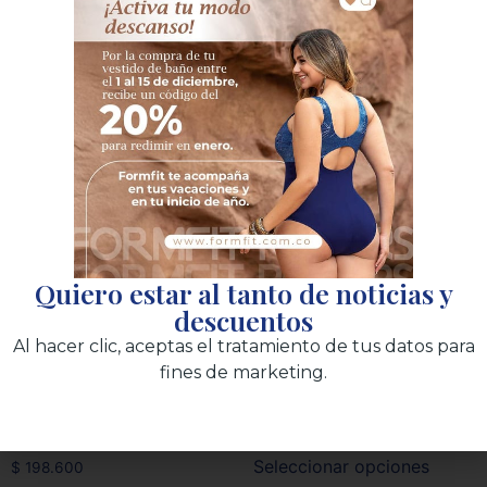
Brasier largo corrector de
Camiseta control con
Quiero estar al tanto de noticias y
postura tiranta acolchada
copa
descuentos
Al hacer clic, aceptas el tratamiento de tus datos para
fines de marketing.
36B
38B
40B
34B
36B
38B
42B
$
139.900
Seleccionar opciones
$
198.600