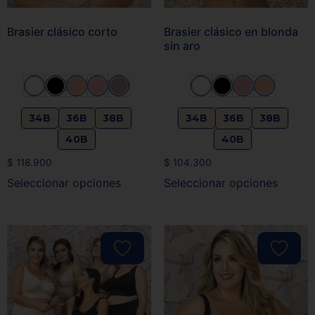
Brasier clásico corto
Brasier clásico en blonda
sin aro
34B
36B
38B
34B
36B
38B
40B
40B
$
118.900
$
104.300
Seleccionar opciones
Seleccionar opciones