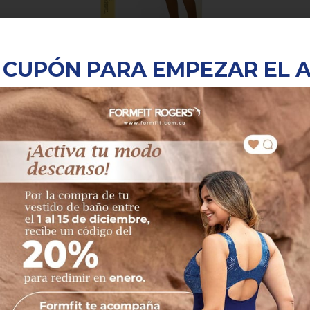
 CUPÓN PARA EMPEZAR EL 
Medias Muslo Alta Compresión 20-30 mmHg
S
M
L
XL
$
137.900
Seleccionar opciones