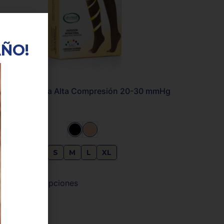
AÑO!
Medias Rodilla Alta Compresión 20-30 mmHg
DL
S
M
L
XL
$
97.900
Seleccionar opciones