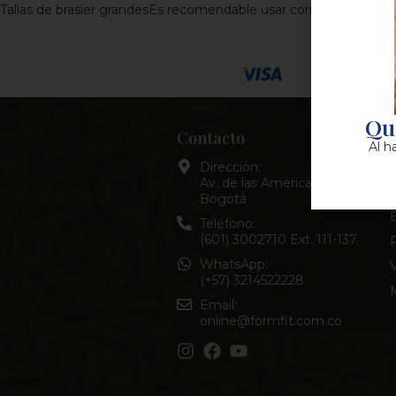
Tallas de brasier grandes
Es recomendable usar corrector de post
Qui
Contacto
Al h
Dirección:
B
Av. de las Américas #40-16,
Bogotá
E
Teléfono:
(601) 3002710 Ext. 111-137.
WhatsApp:
(+57) 3214522228
Email:
online@formfit.com.co