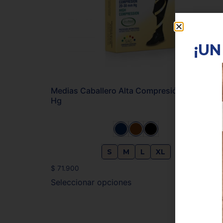
¡UN
Medias Caballero Alta Compresión 20-30 mm
Hg
S
M
L
XL
$
71.900
Seleccionar opciones