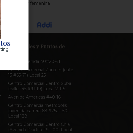
y
Ropa interior femenina
ntos
Sucursales y Puntos de
ting.
Venta
Outlet Avenida 40#20-41
Centro Comercial Zona In (calle
13 #65-71) Local 25
Centro Comercial Centro Suba
(calle 145 #91-19) Local 2-115
s
Avenida Americas #40-16
Centro Comercia metropolis
(avenida carrera 68 #75a - 50)
Local 128
Centro Comercial Centro Chia
(Avenida Pradilla #9 - 00) Local