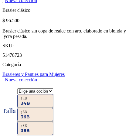
,
Nueva colección
Brasier clásico
$
96.500
Brasier clásico sin copa de realce con aro, elaborado en blonda y
lycra pesada.
SKU:
51478723
Categoría
Brasieres y Panties para Mujeres
,
Nueva colección
34B
34B
Talla
36B
36B
38B
38B