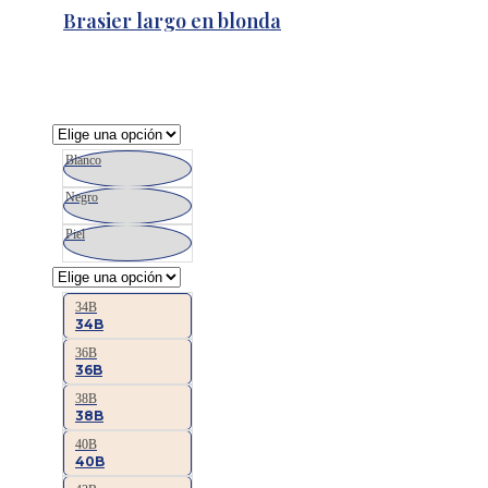
Brasier largo en blonda
Blanco
Negro
Piel
34B
34B
36B
36B
38B
38B
40B
40B