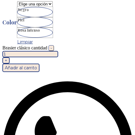
Negro
Piel
Color
Rosa Intenso
Limpiar
Brasier clásico cantidad
-
+
Añadir al carrito