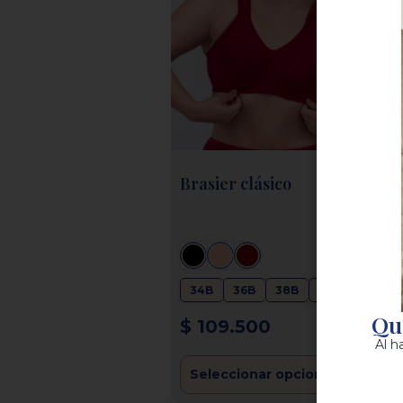
Brasier clásico
34B
36B
38B
40B
Qui
$
109.500
Al h
Seleccionar opciones