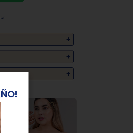
ión
s
AÑO!