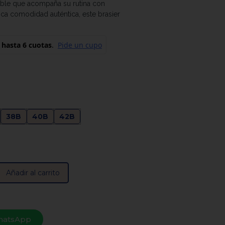
iable que acompaña su rutina con
sca comodidad auténtica, este brasier
38B
40B
42B
Añadir al carrito
hatsApp