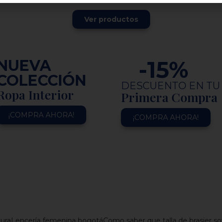
Ver productos
-
15
%
NUEVA
COLECCIÓN
DESCUENTO EN TU
Ropa Interior
Primera Compra
¡COMPRA AHORA!
¡COMPRA AHORA!
ura
Lencería femenina bogotá
Como saber que talla de brasier so