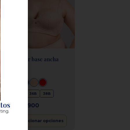
Brasier base ancha
34B
36B
38B
ntos
$
90.900
ting.
Seleccionar opciones