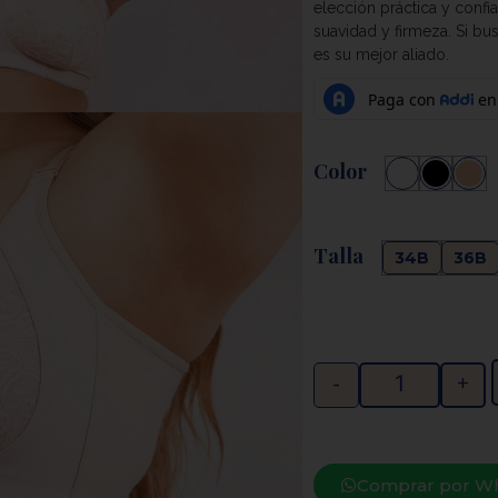
elección práctica y conf
suavidad y firmeza. Si bu
es su mejor aliado.
Color
Talla
34B
36B
-
+
Comprar por W