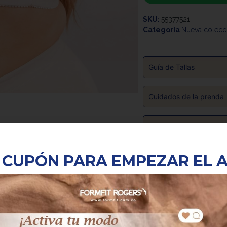
SKU:
55377521
Categoría
Nueva colecc
Guía de Tallas
Cuidados de la prenda
Cambios y devolucione
Productos Relacionados
 CUPÓN PARA EMPEZAR EL 