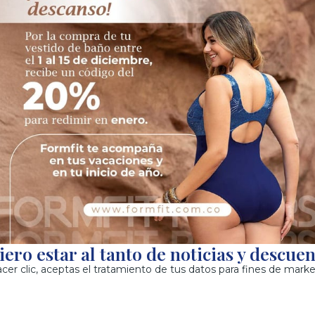
Panty tiro alto
Brasier copa de realce
M
L
XL
34B
36B
38B
ero estar al tanto de noticias y descue
$
60.900
$
104.900
acer clic, aceptas el tratamiento de tus datos para fines de marke
Seleccionar opciones
Seleccionar opciones