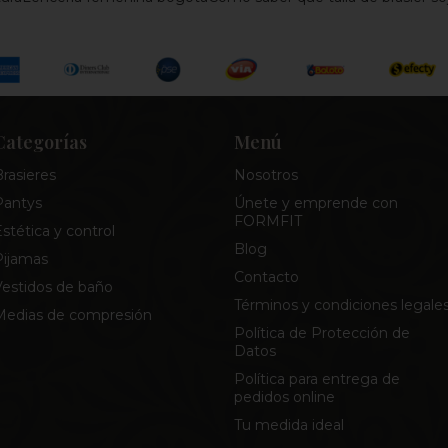
Categorías
Menú
rasieres
Nosotros
Pantys
Únete y emprende con
FORMFIT
stética y control
Blog
Pijamas
Contacto
Vestidos de baño
Términos y condiciones legale
Medias de compresión
Política de Protección de
Datos
Política para entrega de
pedidos online
Tu medida ideal