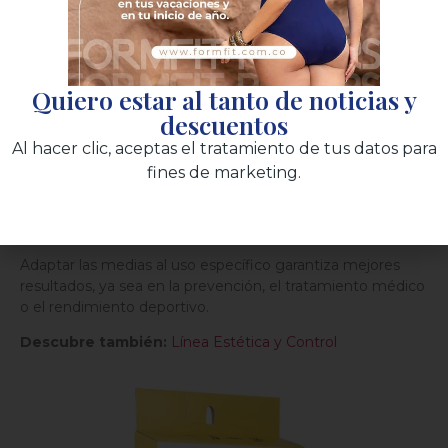
comodidad y la funcionalidad de las medias,
facilitando su uso diario.
Considerar el uso y la
Quiero estar al tanto de noticias y
actividad:
descuentos
Al hacer clic, aceptas el tratamiento de tus datos para
Uso médico:
bajo prescripción y especificaciones.
fines de marketing.
Uso deportivo:
diseños que faciliten el rendimiento.
Uso diario:
opciones discretas y cómodas.
Adaptar las medias al uso específico garantiza mejores
resultados, ya sea en la prevención, el tratamiento médico
o el rendimiento deportivo.
Descubre también:
Línea Estética y Control