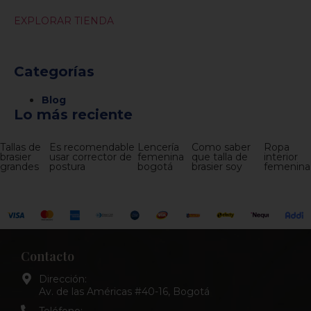
EXPLORAR TIENDA
Categorías
Blog
Lo más reciente
Tallas de
Es recomendable
Lencería
Como saber
Ropa
brasier
usar corrector de
femenina
que talla de
interior
grandes
postura
bogotá
brasier soy
femenina
Contacto
Dirección:
Av. de las Américas #40-16, Bogotá