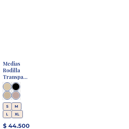
Medias
Rodilla
Transparente
15-20
mmHg
S
M
L
XL
$
44.500