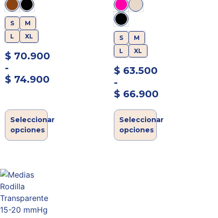
mmHg
20 mmHg
S
M
L
XL
S
M
L
XL
$
70.900
-
$
63.500
$
74.900
-
$
66.900
Seleccionar
Seleccionar
opciones
opciones