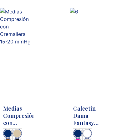
Medias
Calcetín
Compresión
Dama
con
Fantasy
Cremallera
con
15-20
Diseño 15-