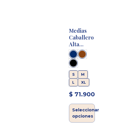
Medias
Caballero
Alta
Compresión
20-30 mm
Hg
S
M
L
XL
$
71.900
Seleccionar
opciones