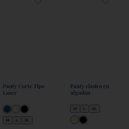
Panty Corte Tipo
Panty clasico en
Laser
algodón
M
L
XL
M
L
XL