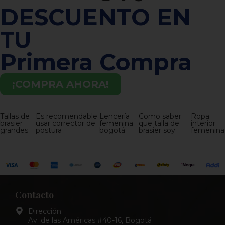
DESCUENTO EN
TU
Primera Compra
¡COMPRA AHORA!
Tallas de
Es recomendable
Lencería
Como saber
Ropa
brasier
usar corrector de
femenina
que talla de
interior
grandes
postura
bogotá
brasier soy
femenina
Contacto
Dirección:
Av. de las Américas #40-16, Bogotá