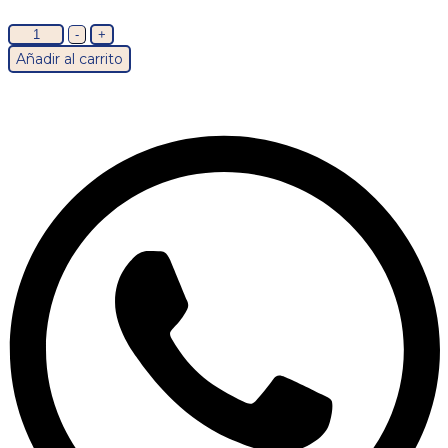
Panty
-
+
tanga
Añadir al carrito
hilo
cantidad