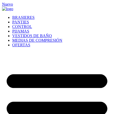
Ir
Nuevo
al
contenido
BRASIERES
PANTIES
CONTROL
PIJAMAS
VESTIDOS DE BAÑO
MEDIAS DE COMPRESIÓN
OFERTAS