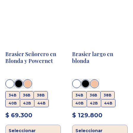
pueden
pueden
elegir
elegir
en
en
la
la
página
página
de
de
producto
producto
Brasier Señorero en
Brasier largo en
Blonda y Powernet
blonda
34B
36B
38B
34B
36B
38B
40B
42B
44B
40B
42B
44B
$
69.300
$
129.800
Seleccionar
Seleccionar